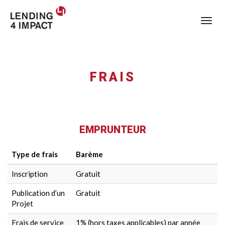
Bascu
FRAIS
EMPRUNTEUR
Type de frais
Barème
Inscription
Gratuit
Publication d’un
Gratuit
Projet
Frais de service
1% (hors taxes applicables) par année